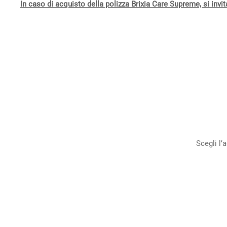
In caso di acquisto della polizza Brixia Care Supreme, si invit
Scegli l’