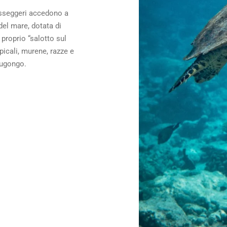
asseggeri accedono a
del mare, dotata di
 proprio “salotto sul
picali, murene, razze e
dugongo.