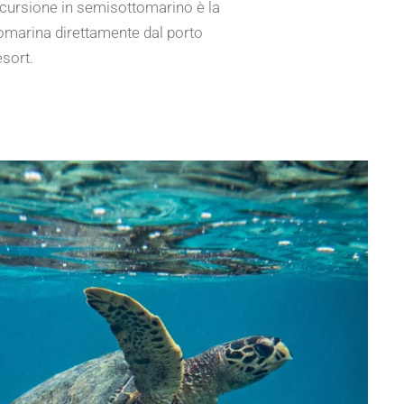
scursione in semisottomarino è la
tomarina direttamente dal porto
esort.